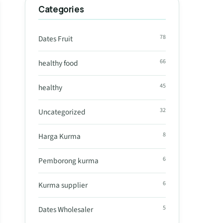
Categories
78
Dates Fruit
66
healthy food
45
healthy
32
Uncategorized
8
Harga Kurma
6
Pemborong kurma
6
Kurma supplier
5
Dates Wholesaler