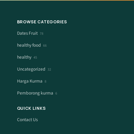
BROWSE CATEGORIES
Dates Fruit
78
healthy food
66
healthy
45
Uncategorized
32
Harga Kurma
8
Pemborong kurma
6
QUICK LINKS
Contact Us