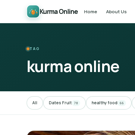
Kurma Online
Home
About Us
TAG
kurma online
All
Dates Fruit
healthy food
78
66