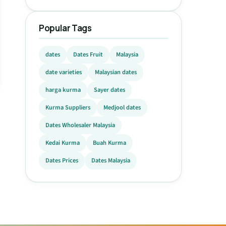
Popular Tags
dates
Dates Fruit
Malaysia
date varieties
Malaysian dates
harga kurma
Sayer dates
Kurma Suppliers
Medjool dates
Dates Wholesaler Malaysia
Kedai Kurma
Buah Kurma
Dates Prices
Dates Malaysia